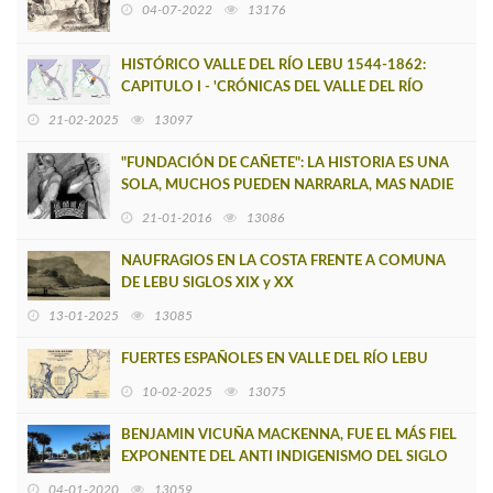
04-07-2022
13176
HISTÓRICO VALLE DEL RÍO LEBU 1544-1862:
CAPITULO I - 'CRÓNICAS DEL VALLE DEL RÍO
LEBU'
21-02-2025
13097
"FUNDACIÓN DE CAÑETE": LA HISTORIA ES UNA
SOLA, MUCHOS PUEDEN NARRARLA, MAS NADIE
ES DUEÑO DE ELLA
21-01-2016
13086
NAUFRAGIOS EN LA COSTA FRENTE A COMUNA
DE LEBU SIGLOS XIX y XX
13-01-2025
13085
FUERTES ESPAÑOLES EN VALLE DEL RÍO LEBU
10-02-2025
13075
BENJAMIN VICUÑA MACKENNA, FUE EL MÁS FIEL
EXPONENTE DEL ANTI INDIGENISMO DEL SIGLO
XX EN CHILE
04-01-2020
13059