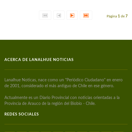
Página
1
de
7
ACERCA DE LANALHUE NOTICIAS
Lanalhue Noticas, nace como un "Periódico Ciudadano" en enero
de 2001, considerado el más antiguo de Chile en ese género.
Actualmente es un Diario Provincial con noticias orientadas a la
Provincia de Arauco de la región del Biobío - Chile.
REDES SOCIALES