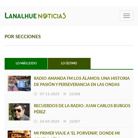
Toggl
navig
POR SECCIONES
LO MÁS LEIDO
LO ÚLTIMO
RADIO AMANDA FM LOS ÁLAMOS: UNA HISTORIA
DE PASIÓN Y PERSEVERANCIA EN LAS ONDAS
RADIALES
07-11-2025
22308
RECUERDOS DE LA RADIO: JUAN CARLOS BURGOS
PÉREZ
24-05-2024
22307
MI PRIMER VIAJE A 'EL PORVENIR', DONDE MI