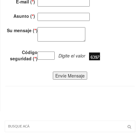
E-mail (
*
)
Asunto (
*
)
Su mensaje (
*
)
Código
Digite el valor
seguridad (
*
)
Envíe Mensaje