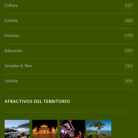
Cultura
427
Cañete
400
Forestal
370
Educación
339
Senador A. Nav
323
Justicia
309
ATRACTIVOS DEL TERRITORIO