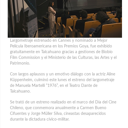
Largometraje estrenado en Cannes y nominado a Mejor
Película Iberoamericana en los Premios Goya, fue exhibido
gratuitamente en Talcahuano gracias a gestiones de Biobío
Film Commission y el Ministerio de las Culturas, las Artes y el
Patrimonio.
Con largos aplausos y un emotivo diálogo con la actriz Aline
Küppenheim, culminó este lunes el estreno del largometraje
de Manuela Martelli “1976”, en el Teatro Dante de
Talcahuano.
Se trató de un estreno realizado en el marco del Día del Cine
Chileno, que conmemora anualmente a Carmen Bueno
Cifuentes y Jorge Müller Silva, cineastas desaparecidos
durante la dictadura cívico-militar.