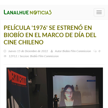
Toggl
navig
PELÍCULA '1976' SE ESTRENÓ EN
BIOBÍO EN EL MARCO DE DÍA DEL
CINE CHILENO
Jueves 15 de Diciembre de 2022
Autor
Biobío Film Commission
0
12912 / Seccion: BiobÍ­o Film Commission