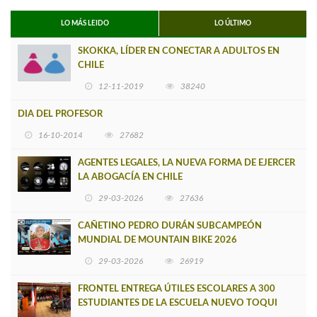
LO MÁS LEIDO
LO ÚLTIMO
SKOKKA, LÍDER EN CONECTAR A ADULTOS EN
CHILE
12-11-2019
38240
DIA DEL PROFESOR
16-10-2014
27682
AGENTES LEGALES, LA NUEVA FORMA DE EJERCER
LA ABOGACÍA EN CHILE
29-03-2026
27636
CAÑETINO PEDRO DURÁN SUBCAMPEÓN
MUNDIAL DE MOUNTAIN BIKE 2026
29-03-2026
26919
FRONTEL ENTREGA ÚTILES ESCOLARES A 300
ESTUDIANTES DE LA ESCUELA NUEVO TOQUI