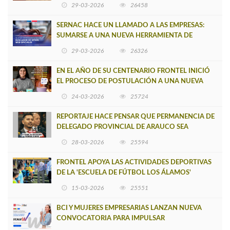
CAUPOLICÁN DE CAÑETE
29-03-2026
26458
SERNAC HACE UN LLAMADO A LAS EMPRESAS:
SUMARSE A UNA NUEVA HERRAMIENTA DE
BUSCADOR DE SITIOS WEB OFICIALES
29-03-2026
26326
EN EL AÑO DE SU CENTENARIO FRONTEL INICIÓ
EL PROCESO DE POSTULACIÓN A UNA NUEVA
VERSIÓN DE MUJERES CON ENERGÍA
24-03-2026
25724
REPORTAJE HACE PENSAR QUE PERMANENCIA DE
DELEGADO PROVINCIAL DE ARAUCO SEA
INSOSTENIBLE
28-03-2026
25594
FRONTEL APOYA LAS ACTIVIDADES DEPORTIVAS
DE LA 'ESCUELA DE FÚTBOL LOS ÁLAMOS'
15-03-2026
25551
BCI Y MUJERES EMPRESARIAS LANZAN NUEVA
CONVOCATORIA PARA IMPULSAR
EMPRENDIMIENTOS LIDERADOS POR MUJERES