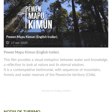
Pewen Mapu Kimun (English trailer).
17 nov 2020
Pewen Mapu Kimun (English trailer).
This film provides a visual metaphor between water and knowledge,
a reflection to look at nature and its eternal wisdom.
It is a contemplative testimonial, with sequences of mountains,
forests and water reserves of the Pewenche territory (Chile).
ANUNCIO PUBLICITARIO
NOTAS DE TURISMO