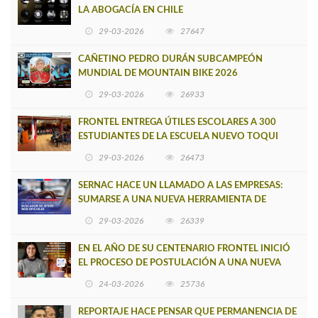
LA ABOGACÍA EN CHILE
29-03-2026
27647
CAÑETINO PEDRO DURÁN SUBCAMPEÓN
MUNDIAL DE MOUNTAIN BIKE 2026
29-03-2026
26933
FRONTEL ENTREGA ÚTILES ESCOLARES A 300
ESTUDIANTES DE LA ESCUELA NUEVO TOQUI
CAUPOLICÁN DE CAÑETE
29-03-2026
26473
SERNAC HACE UN LLAMADO A LAS EMPRESAS:
SUMARSE A UNA NUEVA HERRAMIENTA DE
BUSCADOR DE SITIOS WEB OFICIALES
29-03-2026
26339
EN EL AÑO DE SU CENTENARIO FRONTEL INICIÓ
EL PROCESO DE POSTULACIÓN A UNA NUEVA
VERSIÓN DE MUJERES CON ENERGÍA
24-03-2026
25736
REPORTAJE HACE PENSAR QUE PERMANENCIA DE