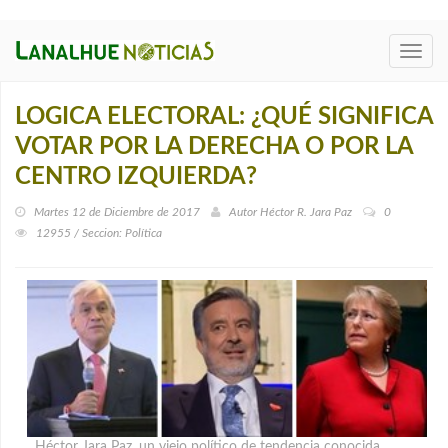
Toggl
navig
LOGICA ELECTORAL: ¿QUÉ SIGNIFICA
VOTAR POR LA DERECHA O POR LA
CENTRO IZQUIERDA?
Martes 12 de Diciembre de 2017
Autor
Héctor R. Jara Paz
0
12955 / Seccion: Política
Héctor Jara Paz, un viejo político de tendencia conocida,