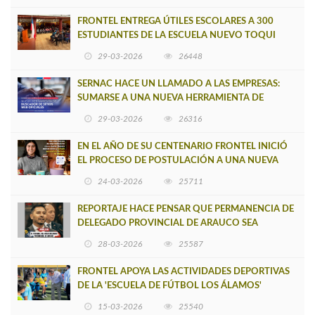
FRONTEL ENTREGA ÚTILES ESCOLARES A 300
ESTUDIANTES DE LA ESCUELA NUEVO TOQUI
CAUPOLICÁN DE CAÑETE
29-03-2026
26448
SERNAC HACE UN LLAMADO A LAS EMPRESAS:
SUMARSE A UNA NUEVA HERRAMIENTA DE
BUSCADOR DE SITIOS WEB OFICIALES
29-03-2026
26316
EN EL AÑO DE SU CENTENARIO FRONTEL INICIÓ
EL PROCESO DE POSTULACIÓN A UNA NUEVA
VERSIÓN DE MUJERES CON ENERGÍA
24-03-2026
25711
REPORTAJE HACE PENSAR QUE PERMANENCIA DE
DELEGADO PROVINCIAL DE ARAUCO SEA
INSOSTENIBLE
28-03-2026
25587
FRONTEL APOYA LAS ACTIVIDADES DEPORTIVAS
DE LA 'ESCUELA DE FÚTBOL LOS ÁLAMOS'
15-03-2026
25540