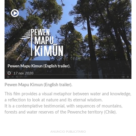
Pewen Mapu Kimun (English trailer).
17 nov 2020
Pewen Mapu Kimun (English trailer).
This film provides a visual metaphor between water and knowledge,
a reflection to look at nature and its eternal wisdom.
It is a contemplative testimonial, with sequences of mountains,
forests and water reserves of the Pewenche territory (Chile).
ANUNCIO PUBLICITARIO