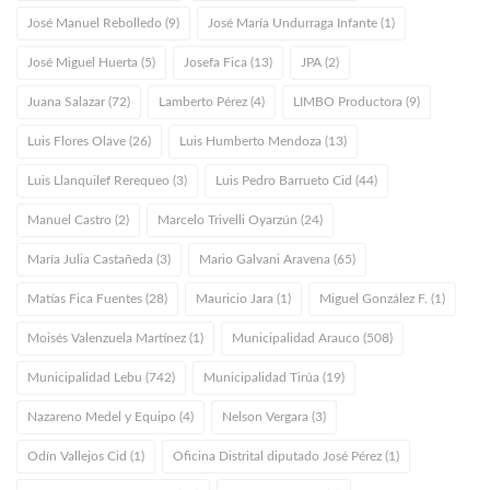
José Manuel Rebolledo (9)
José María Undurraga Infante (1)
José Miguel Huerta (5)
Josefa Fica (13)
JPA (2)
Juana Salazar (72)
Lamberto Pérez (4)
LIMBO Productora (9)
Luis Flores Olave (26)
Luis Humberto Mendoza (13)
Luis Llanquilef Rerequeo (3)
Luis Pedro Barrueto Cid (44)
Manuel Castro (2)
Marcelo Trivelli Oyarzún (24)
María Julia Castañeda (3)
Mario Galvani Aravena (65)
Matías Fica Fuentes (28)
Mauricio Jara (1)
Miguel González F. (1)
Moisés Valenzuela Martínez (1)
Municipalidad Arauco (508)
Municipalidad Lebu (742)
Municipalidad Tirúa (19)
Nazareno Medel y Equipo (4)
Nelson Vergara (3)
Odín Vallejos Cid (1)
Oficina Distrital diputado José Pérez (1)