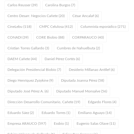
Carlos Reusser (39)
Carolina Burgos (7)
Centro Desarr. Negocios Cañete (20)
César Ancalaf (6)
CineLebu (118)
CMPC Celulosa (412)
Columnista esporádico (271)
CONADI (39)
CORE Biobío (88)
CORPARAUCO (40)
Cristian Torres Gallardo (3)
Cumbres de Nahuelbuta (2)
DAEM Cañete (44)
Daniel Pérez Cortés (6)
Delegación Presidencial Biobío (7)
Desiderio Millanao Antilef (6)
Diego Henríquez Zyzykine (9)
Diputada Joanna Pérez (58)
Diputado José Pérez A. (6)
Diputado Manuel Monsalve (56)
Dirección Desarrollo Comunitario, Cañete (19)
Edgardo Flores (4)
Eduardo Sáez (2)
Eduardo Torres (1)
Emiliano Aguayo (14)
Empresa ARAUCO (597)
Essbio (1)
Eugenio Salas Olave (11)