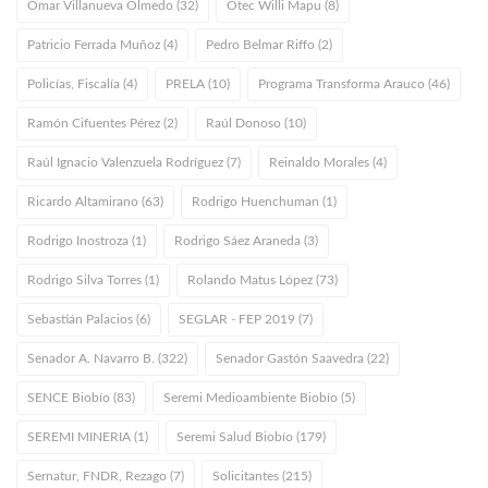
Omar Villanueva Olmedo (32)
Otec Willi Mapu (8)
Patricio Ferrada Muñoz (4)
Pedro Belmar Riffo (2)
Policías, Fiscalía (4)
PRELA (10)
Programa Transforma Arauco (46)
Ramón Cifuentes Pérez (2)
Raúl Donoso (10)
Raúl Ignacio Valenzuela Rodríguez (7)
Reinaldo Morales (4)
Ricardo Altamirano (63)
Rodrigo Huenchuman (1)
Rodrigo Inostroza (1)
Rodrigo Sáez Araneda (3)
Rodrigo Silva Torres (1)
Rolando Matus López (73)
Sebastián Palacios (6)
SEGLAR - FEP 2019 (7)
Senador A. Navarro B. (322)
Senador Gastón Saavedra (22)
SENCE Biobío (83)
Seremi Medioambiente Biobío (5)
SEREMI MINERIA (1)
Seremi Salud Biobío (179)
Sernatur, FNDR, Rezago (7)
Solicitantes (215)