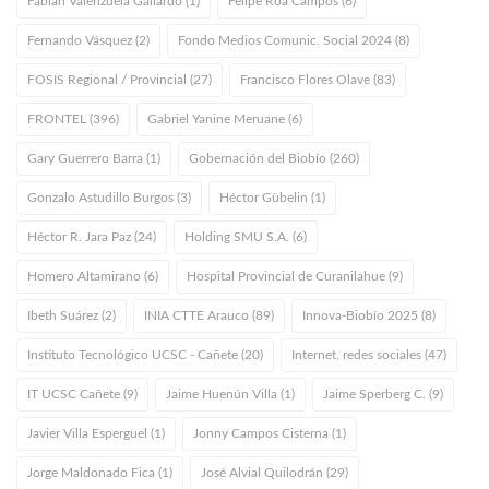
Fabián Valenzuela Gallardo (1)
Felipe Roa Campos (6)
Fernando Vásquez (2)
Fondo Medios Comunic. Social 2024 (8)
FOSIS Regional / Provincial (27)
Francisco Flores Olave (83)
FRONTEL (396)
Gabriel Yanine Meruane (6)
Gary Guerrero Barra (1)
Gobernación del Biobío (260)
Gonzalo Astudillo Burgos (3)
Héctor Gübelin (1)
Héctor R. Jara Paz (24)
Holding SMU S.A. (6)
Homero Altamirano (6)
Hospital Provincial de Curanilahue (9)
Ibeth Suárez (2)
INIA CTTE Arauco (89)
Innova-Biobío 2025 (8)
Instituto Tecnológico UCSC - Cañete (20)
Internet, redes sociales (47)
IT UCSC Cañete (9)
Jaime Huenún Villa (1)
Jaime Sperberg C. (9)
Javier Villa Esperguel (1)
Jonny Campos Cisterna (1)
Jorge Maldonado Fica (1)
José Alvial Quilodrán (29)