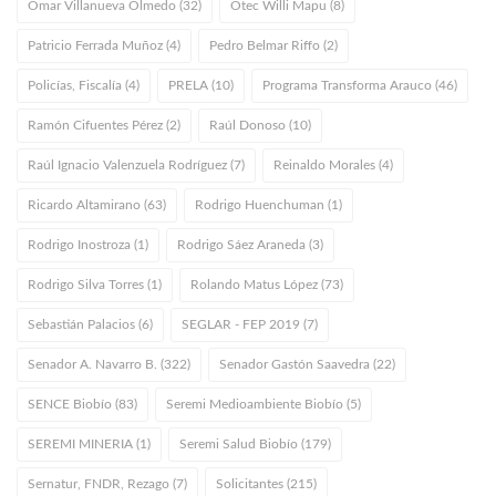
Omar Villanueva Olmedo (32)
Otec Willi Mapu (8)
Patricio Ferrada Muñoz (4)
Pedro Belmar Riffo (2)
Policías, Fiscalía (4)
PRELA (10)
Programa Transforma Arauco (46)
Ramón Cifuentes Pérez (2)
Raúl Donoso (10)
Raúl Ignacio Valenzuela Rodríguez (7)
Reinaldo Morales (4)
Ricardo Altamirano (63)
Rodrigo Huenchuman (1)
Rodrigo Inostroza (1)
Rodrigo Sáez Araneda (3)
Rodrigo Silva Torres (1)
Rolando Matus López (73)
Sebastián Palacios (6)
SEGLAR - FEP 2019 (7)
Senador A. Navarro B. (322)
Senador Gastón Saavedra (22)
SENCE Biobío (83)
Seremi Medioambiente Biobío (5)
SEREMI MINERIA (1)
Seremi Salud Biobío (179)
Sernatur, FNDR, Rezago (7)
Solicitantes (215)