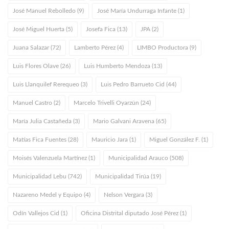
José Manuel Rebolledo (9)
José María Undurraga Infante (1)
José Miguel Huerta (5)
Josefa Fica (13)
JPA (2)
Juana Salazar (72)
Lamberto Pérez (4)
LIMBO Productora (9)
Luis Flores Olave (26)
Luis Humberto Mendoza (13)
Luis Llanquilef Rerequeo (3)
Luis Pedro Barrueto Cid (44)
Manuel Castro (2)
Marcelo Trivelli Oyarzún (24)
María Julia Castañeda (3)
Mario Galvani Aravena (65)
Matías Fica Fuentes (28)
Mauricio Jara (1)
Miguel González F. (1)
Moisés Valenzuela Martínez (1)
Municipalidad Arauco (508)
Municipalidad Lebu (742)
Municipalidad Tirúa (19)
Nazareno Medel y Equipo (4)
Nelson Vergara (3)
Odín Vallejos Cid (1)
Oficina Distrital diputado José Pérez (1)