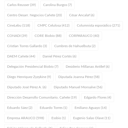
Carlos Reusser (39)
Carolina Burgos (7)
Centro Desarr. Negocios Cañete (20)
César Ancalaf (6)
CineLebu (118)
CMPC Celulosa (412)
Columnista esporádico (271)
CONADI (39)
CORE Biobío (88)
CORPARAUCO (40)
Cristian Torres Gallardo (3)
Cumbres de Nahuelbuta (2)
DAEM Cañete (44)
Daniel Pérez Cortés (6)
Delegación Presidencial Biobío (7)
Desiderio Millanao Antilef (6)
Diego Henríquez Zyzykine (9)
Diputada Joanna Pérez (58)
Diputado José Pérez A. (6)
Diputado Manuel Monsalve (56)
Dirección Desarrollo Comunitario, Cañete (19)
Edgardo Flores (4)
Eduardo Sáez (2)
Eduardo Torres (1)
Emiliano Aguayo (14)
Empresa ARAUCO (598)
Essbio (1)
Eugenio Salas Olave (11)