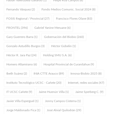
Fabián Valenzuela Gallardo (1)
Felipe Roa Campos (6)
Fernando Vásquez (2)
Fondo Medios Comunic. Social 2024 (8)
FOSIS Regional / Provincial (27)
Francisco Flores Olave (83)
FRONTEL (396)
Gabriel Yanine Meruane (6)
Gary Guerrero Barra (1)
Gobernación del Biobío (260)
Gonzalo Astudillo Burgos (3)
Héctor Gübelin (1)
Héctor R. Jara Paz (24)
Holding SMU S.A. (6)
Homero Altamirano (6)
Hospital Provincial de Curanilahue (9)
Ibeth Suárez (2)
INIA CTTE Arauco (89)
Innova-Biobío 2025 (8)
Instituto Tecnológico UCSC - Cañete (20)
Internet, redes sociales (47)
IT UCSC Cañete (9)
Jaime Huenún Villa (1)
Jaime Sperberg C. (9)
Javier Villa Esperguel (1)
Jonny Campos Cisterna (1)
Jorge Maldonado Fica (1)
José Alvial Quilodrán (29)